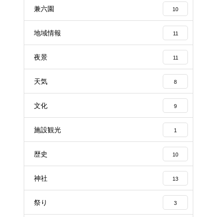
兼六園
10
地域情報
11
夜景
11
天気
8
文化
9
施設観光
1
歴史
10
神社
13
祭り
3