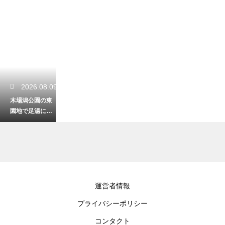
2026.08.09
木場潟公園の東
園地で足湯に浸
かる！絶景を見
ながらリラック
ス
2026.08.08
運営者情報
犀川緑地公園を
プライバシーポリシー
犬と散歩！愛犬
と楽しむ川沿い
コンタクト
のリラックス時