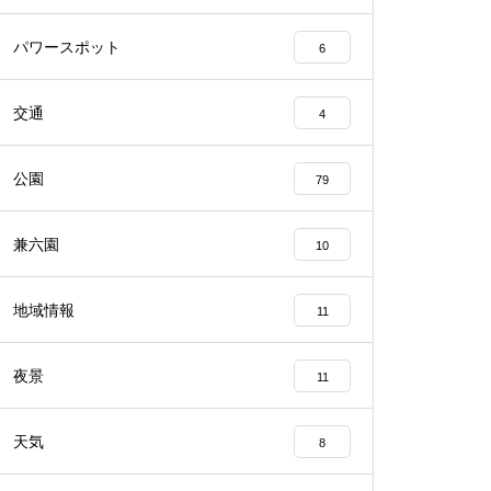
パワースポット
6
交通
4
公園
79
兼六園
10
地域情報
11
夜景
11
天気
8