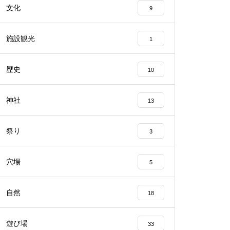
文化
9
施設観光
1
歴史
10
神社
13
祭り
3
穴場
5
自然
18
遊び場
33