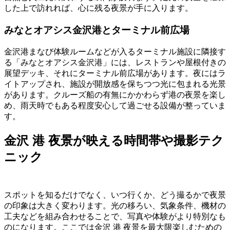
した上で訪れれば、心に残る夜景が手に入ります。
みなとオアシス金沢港とターミナル前広場
金沢港まなび体験ルームなどが入るターミナル施設に隣接す
る「みなとオアシス金沢港」には、レストランや屋根付きの
展望デッキ、それにターミナル前広場があります。夜にはラ
イトアップされ、施設が開放感を保ちつつ光に包まれる光景
があります。クルーズ船の有無にかかわらず港の夜景を楽し
め、雨天時でもある程度安心して過ごせる設備が整っていま
す。
金沢 港 夜景が映える時間帯や撮影テク
ニック
スポットを知るだけでなく、いつ行くか、どう撮るかで夜景
の印象は大きく変わります。光の移ろい、気象条件、機材の
工夫などを組み合わせることで、写真や体験がより特別なも
のになります。ここでは金沢 港 夜景を最大限楽しむための