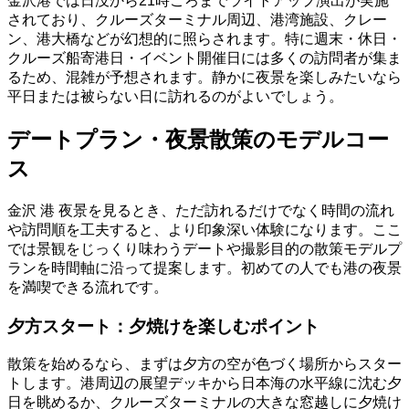
金沢港では日没から21時ごろまでライトアップ演出が実施
されており、クルーズターミナル周辺、港湾施設、クレー
ン、港大橋などが幻想的に照らされます。特に週末・休日・
クルーズ船寄港日・イベント開催日には多くの訪問者が集ま
るため、混雑が予想されます。静かに夜景を楽しみたいなら
平日または被らない日に訪れるのがよいでしょう。
デートプラン・夜景散策のモデルコー
ス
金沢 港 夜景を見るとき、ただ訪れるだけでなく時間の流れ
や訪問順を工夫すると、より印象深い体験になります。ここ
では景観をじっくり味わうデートや撮影目的の散策モデルプ
ランを時間軸に沿って提案します。初めての人でも港の夜景
を満喫できる流れです。
夕方スタート：夕焼けを楽しむポイント
散策を始めるなら、まずは夕方の空が色づく場所からスター
トします。港周辺の展望デッキから日本海の水平線に沈む夕
日を眺めるか、クルーズターミナルの大きな窓越しに夕焼け