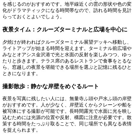
を感じるのがおすすめです。地平線近くの雲の形状や色の変
化がドラマティックになる時間帯なので、訪れる時間を見計
らっておくとよいでしょう。
夜景タイム：クルーズターミナルと広場を中心に
夕焼けが終わればクルーズターミナル展望デッキへ移動し、
ライトアップが始まる時間を迎えます。ターミナル前広場や
みなとオアシス金沢港で光と水面の反射を楽しみつつ、ゆっ
たりと歩きます。テラス席のあるレストランで食事をとるな
ら、窓越しの夜景を堪能できる場所を選ぶと記憶に残るひと
ときになります。
撮影散歩：静かな岸壁をめぐるルート
夜景を写真に残したい人には、無量寺ふ頭や戸水ふ頭の岸壁
がおすすめです。人が少なく、岸壁近くからクレーンや船を
被写体にする撮影が可能です。長時間露光で水面に光を映し
込むためには光源の位置や反射、構図に注意が必要です。散
策する時間をたっぷり取ることで、同じ場所でも異なる表情
を捉えられます。