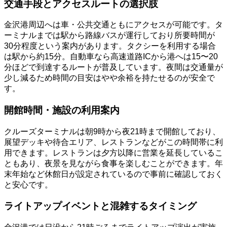
交通手段とアクセスルートの選択肢
金沢港周辺へは車・公共交通ともにアクセスが可能です。タ
ーミナルまでは駅から路線バスが運行しており所要時間が
30分程度という案内があります。タクシーを利用する場合
は駅から約15分。自動車なら高速道路ICから港へは15〜20
分ほどで到達するルートが普及しています。夜間は交通量が
少し減るため時間の目安はやや余裕を持たせるのが安全で
す。
開館時間・施設の利用案内
クルーズターミナルは朝9時から夜21時まで開館しており、
展望デッキや待合エリア、レストランなどがこの時間帯に利
用できます。レストランは夕方以降に営業を延長しているこ
ともあり、夜景を見ながら食事を楽しむことができます。年
末年始など休館日が設定されているので事前に確認しておく
と安心です。
ライトアップイベントと混雑するタイミング