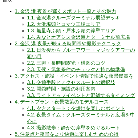
1.
金沢 港 夜景が輝くスポット一覧とその魅力
1.1.
金沢港クルーズターミナル展望デッキ
1.2.
大浜埠頭とコマツ工場エリア
1.3.
無量寺ふ頭・戸水ふ頭の岸壁エリア
1.4.
みなとオアシス金沢港とターミナル前広場
2.
金沢 港 夜景が映える時間帯や撮影テクニック
2.1.
日没後からブルーアワー・マジックアワーの
狙い目
2.2.
三脚・長時間露光・構図のコツ
2.3.
天候・気象条件のチェックと持ち物準備
3.
アクセス・施設・イベント情報で快適な夜景鑑賞を
3.1.
交通手段とアクセスルートの選択肢
3.2.
開館時間・施設の利用案内
3.3.
ライトアップイベントと混雑するタイミング
4.
デートプラン・夜景散策のモデルコース
4.1.
夕方スタート：夕焼けを楽しむポイント
4.2.
夜景タイム：クルーズターミナルと広場を中
心に
4.3.
撮影散歩：静かな岸壁をめぐるルート
5.
注意点と夜景をより快適に楽しむための心得