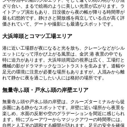
ンや停泊中の船のシルエット、そして遠くの街の明かりが混
ざり合い、まるで絵画のように美しい光景が広がります。ラ
イトアップ演出もあり、日没後から夜の帳が降りる時間帯が
最も幻想的です。静けさと開放感を両立している点が高く評
価されていて、デートや撮影にも最適なスポットです。
大浜埠頭とコマツ工場エリア
港に近い工場群が夜になると光を放ち、クレーンなどがシル
エットになって浮かび上がる風景は、金沢 港 夜景の中でも
特に迫力があります。大浜埠頭周辺の視界は広く、工場灯と
機械の影がドラマチックなコントラストを生みます。道幅や
足元の環境に注意が必要な場所もありますが、人混みから離
れて静かに夜を過ごしたい人には格好の場所です。
無量寺ふ頭・戸水ふ頭の岸壁エリア
無量寺ふ頭や戸水ふ頭の岸壁は、クルーズターミナルから徒
歩圏にある静かなスポットです。岸壁に近い場所から夜景を
楽しめ、水面の反射や空のグラデーションを間近に感じられ
ます。特にブルーアワーからマジックアワーの時間帯には、
自然と人工光の調和する瞬間が訪れます。足元の安全を確保