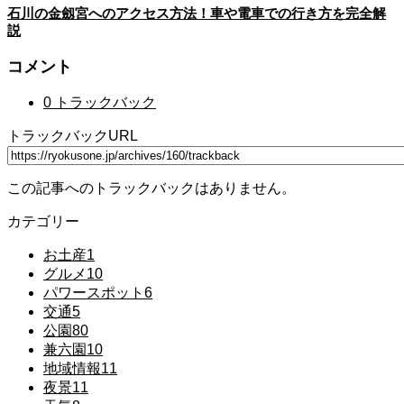
石川の金劔宮へのアクセス方法！車や電車での行き方を完全解
説
コメント
0 トラックバック
トラックバックURL
この記事へのトラックバックはありません。
カテゴリー
お土産
1
グルメ
10
パワースポット
6
交通
5
公園
80
兼六園
10
地域情報
11
夜景
11