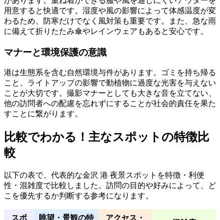
があります。重ね着ができる服や風を通しにくいアウターを
用意すると快適です。湿度や風の影響によって体感温度が変
わるため、防寒だけでなく風対策も重要です。また、急な雨
に備えて折りたたみ傘やレインウェアもあると安心です。
マナーと環境保護の意識
港は生態系を含む自然環境与件があります。ゴミを持ち帰る
こと、ライトアップの影響で動植物に過度な光害を与えない
ことが大切です。撮影マナーとしても大きな音を立てない、
他の訪問者への配慮を忘れずにすることが社会的責任を果た
すことに繋がります。
比較でわかる！主なスポットの特徴比
較
以下の表で、代表的な金沢 港 夜景スポットを特徴・利便
性・混雑度で比較しました。訪問の目的や好みによって、ど
こを優先するか判断する参考になります。
スポ
眺望・景観の特
アクセス・