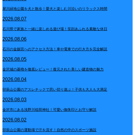
犀川緑地公園を犬と散歩！愛犬と楽しむ川沿いのリラックス時間
2026.08.07
石川県で家族と一緒に楽しめる遊び場！笑顔あふれる素敵な休日
2026.08.06
石川の金劔宮へのアクセス方法！車や電車での行き方を完全解説
2026.08.05
金沢城の菱櫓を徹底レビュー！復元された美しい建造物の魅力
2026.08.04
卯辰山公園のアスレチックで思い切り遊ぶ！子供も大人も大満足
2026.08.03
金沢市にある浅野川稲荷神社！可愛い御朱印とお守り解説
2026.08.02
卯辰山公園の運動場で汗を流す！自然の中のスポーツ施設