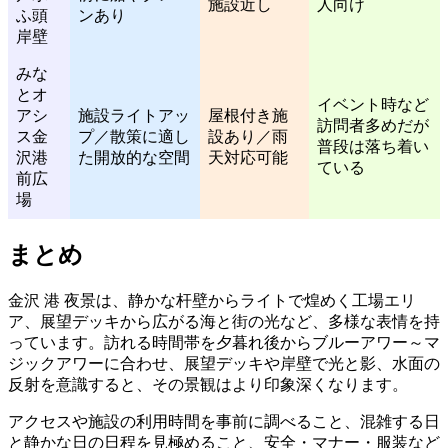
施設近し
人向け
ふ頭
ンあり
岸壁
みな
とオ
イベント時など
アシ
施設ライトアッ
屋根付き施
訪問者多めだが
ス金
プ／散策に適し
設あり／雨
普段は落ち着い
沢港
た開放的な空間
天対応可能
ている
前広
場
まとめ
金沢 港 夜景は、静かな杆壁からライトで煌めく工場エリ
ア、展望デッキから広がる海と街の光など、多様な表情を持
っています。訪れる時間帯を夕暮れ後からブルーアワー～マ
ジックアワーに合わせ、展望デッキや岸壁で光と影、水面の
反射を意識すると、その景観はより印象深くなります。
アクセスや施設の利用時間を事前に調べること、混雑する日
と静かな日の日程を見極めること、安全・マナー・服装など