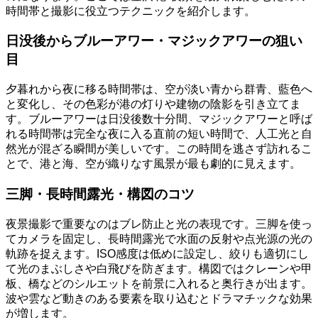
時間帯と撮影に役立つテクニックを紹介します。
日没後からブルーアワー・マジックアワーの狙い
目
夕暮れから夜に移る時間帯は、空が淡い青から群青、藍色へ
と変化し、その色彩が港の灯りや建物の陰影を引き立てま
す。ブルーアワーは日没後数十分間、マジックアワーと呼ば
れる時間帯は完全な夜に入る直前の短い時間で、人工光と自
然光が混ざる瞬間が美しいです。この時間を逃さず訪れるこ
とで、港と海、空が織りなす風景が最も劇的に見えます。
三脚・長時間露光・構図のコツ
夜景撮影で重要なのはブレ防止と光の表現です。三脚を使っ
てカメラを固定し、長時間露光で水面の反射や点光源の光の
軌跡を捉えます。ISO感度は低めに設定し、絞りも適切にし
て光のまぶしさや白飛びを防ぎます。構図ではクレーンや甲
板、橋などのシルエットを前景に入れると奥行きが出ます。
波や雲など動きのある要素を取り込むとドラマチックな効果
が増します。