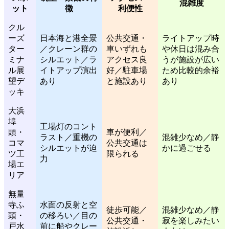
混雑度
ット
徴
利便性
クル
ーズ
日本海と港全景
公共交通・
ライトアップ時
ター
／クレーン群の
車いずれも
や休日は混み合
ミナ
シルエット／ラ
アクセス良
うが施設が広い
ル展
イトアップ演出
好／駐車場
ため比較的余裕
望デ
あり
と施設あり
あり
ッキ
大浜
埠
工場灯のコント
頭・
車が便利／
ラスト／重機の
混雑少なめ／静
コマ
公共交通は
シルエットが迫
かに過ごせる
ツ工
限られる
力
場エ
リア
無量
寺ふ
水面の反射と空
徒歩可能／
混雑少なめ／静
頭・
の移ろい／目の
公共交通・
寂を楽しみたい
戸水
前に船やクレー