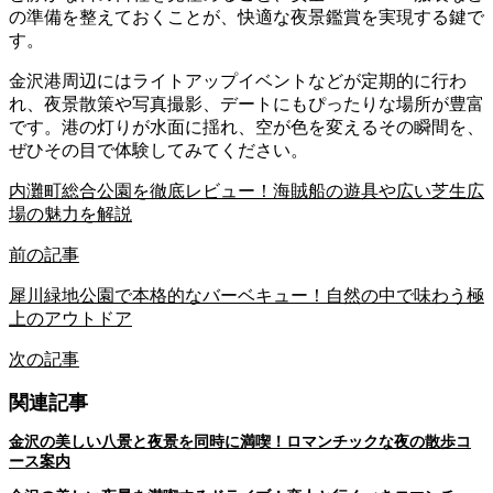
の準備を整えておくことが、快適な夜景鑑賞を実現する鍵で
す。
金沢港周辺にはライトアップイベントなどが定期的に行わ
れ、夜景散策や写真撮影、デートにもぴったりな場所が豊富
です。港の灯りが水面に揺れ、空が色を変えるその瞬間を、
ぜひその目で体験してみてください。
内灘町総合公園を徹底レビュー！海賊船の遊具や広い芝生広
場の魅力を解説
前の記事
犀川緑地公園で本格的なバーベキュー！自然の中で味わう極
上のアウトドア
次の記事
関連記事
金沢の美しい八景と夜景を同時に満喫！ロマンチックな夜の散歩コ
ース案内