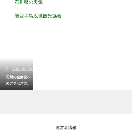
石川県の天気
能登半島広域観光協会
2026.08.06
石川の金劔宮へ
のアクセス方
法！車や電車で
の行き方を完全
解説
2026.08.05
運営者情報
金沢城の菱櫓を