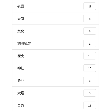
夜景
11
天気
8
文化
9
施設観光
1
歴史
10
神社
13
祭り
3
穴場
5
自然
18