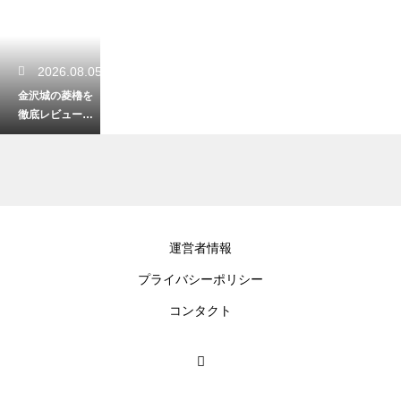
2026.08.05
金沢城の菱櫓を
徹底レビュー！
復元された美し
い建造物の魅力
2026.08.04
運営者情報
卯辰山公園のア
プライバシーポリシー
スレチックで思
い切り遊ぶ！子
コンタクト
供も大人も大満
足
2026.08.03