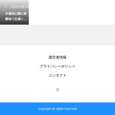
2026.08.09
木場潟公園の東
園地で足湯に浸
かる！絶景を見
ながらリラック
ス
2026.08.08
運営者情報
犀川緑地公園を
プライバシーポリシー
犬と散歩！愛犬
と楽しむ川沿い
コンタクト
のリラックス時
間
2026.08.07
石川県で家族と
copyright all rights reserved
一緒に楽しめる