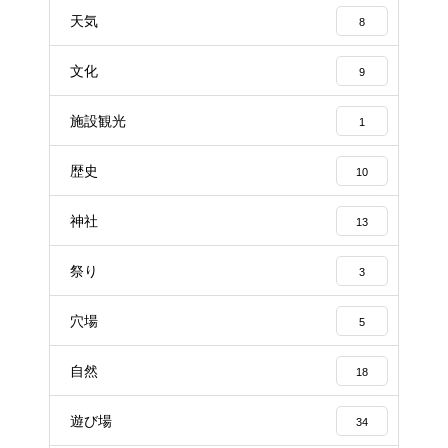
天気
8
文化
9
施設観光
1
歴史
10
神社
13
祭り
3
穴場
5
自然
18
遊び場
34