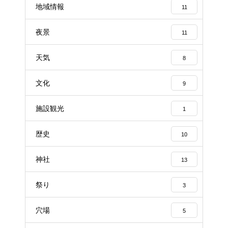
地域情報
11
夜景
11
天気
8
文化
9
施設観光
1
歴史
10
神社
13
祭り
3
穴場
5