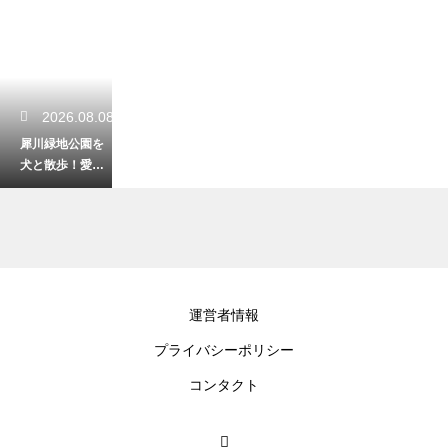
2026.08.08
犀川緑地公園を
犬と散歩！愛犬
と楽しむ川沿い
のリラックス時
間
2026.08.07
運営者情報
石川県で家族と
プライバシーポリシー
一緒に楽しめる
遊び場！笑顔あ
コンタクト
ふれる素敵な休
日