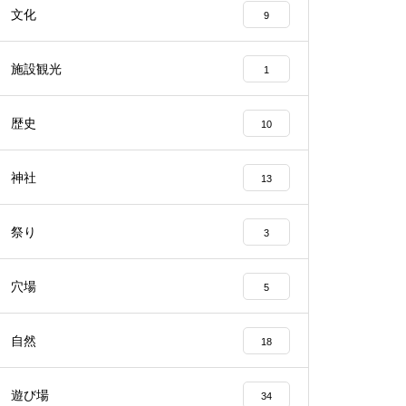
文化
9
施設観光
1
歴史
10
神社
13
祭り
3
穴場
5
自然
18
遊び場
34