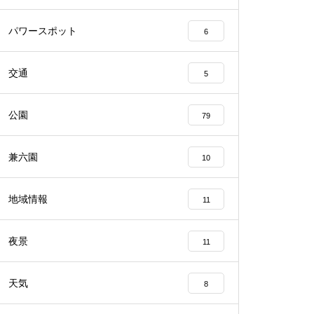
パワースポット
6
交通
5
公園
79
兼六園
10
地域情報
11
夜景
11
天気
8