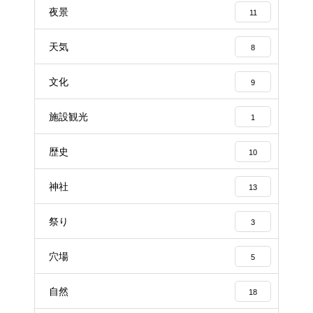
夜景
11
天気
8
文化
9
施設観光
1
歴史
10
神社
13
祭り
3
穴場
5
自然
18