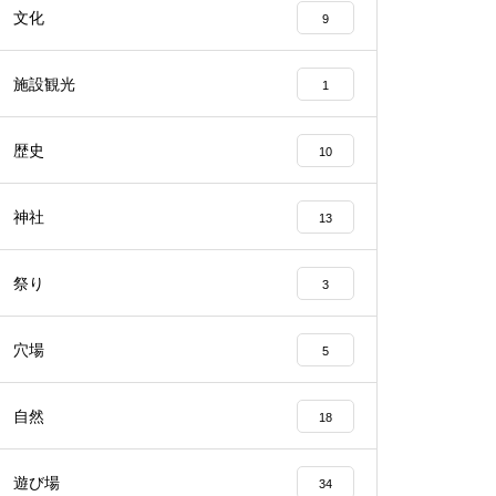
文化
9
施設観光
1
歴史
10
神社
13
祭り
3
穴場
5
自然
18
遊び場
34