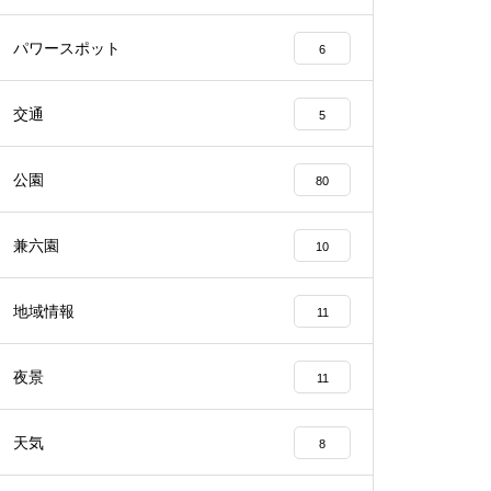
パワースポット
6
交通
5
公園
80
兼六園
10
地域情報
11
夜景
11
天気
8