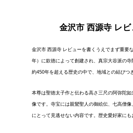
金沢市 西源寺 レ
金沢市 西源寺 レビューを書くうえでまず重要な
年）に欽徳によって創建され、真宗大谷派の寺
約450年を超える歴史の中で、地域との結び
本尊は聖徳太子作と伝わる高さ三尺の阿弥陀如
像です。寺宝には親鸞聖人の御絵伝、七高僧像
にとって見逃せない内容です。歴史愛好家にも