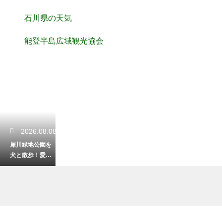
石川県の天気
能登半島広域観光協会
2026.08.08
犀川緑地公園を
犬と散歩！愛犬
と楽しむ川沿い
のリラックス時
間