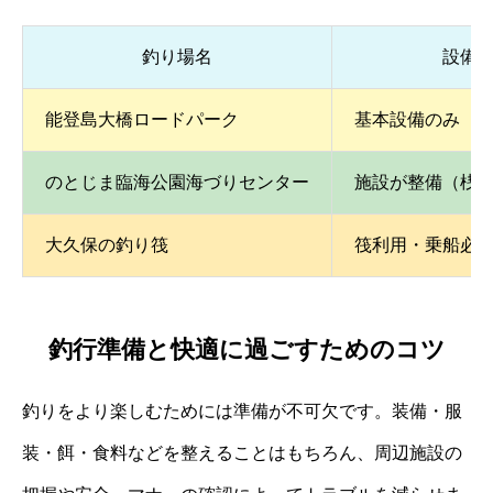
釣り場名
設備
能登島大橋ロードパーク
基本設備のみ（
のとじま臨海公園海づりセンター
施設が整備（桟
大久保の釣り筏
筏利用・乗船必
釣行準備と快適に過ごすためのコツ
釣りをより楽しむためには準備が不可欠です。装備・服
装・餌・食料などを整えることはもちろん、周辺施設の