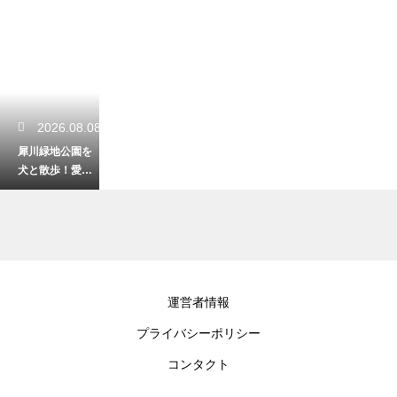
2026.08.08
犀川緑地公園を
犬と散歩！愛犬
と楽しむ川沿い
のリラックス時
間
2026.08.07
運営者情報
石川県で家族と
プライバシーポリシー
一緒に楽しめる
遊び場！笑顔あ
コンタクト
ふれる素敵な休
日