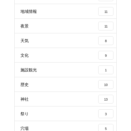
地域情報
11
夜景
11
天気
8
文化
9
施設観光
1
歴史
10
神社
13
祭り
3
穴場
5