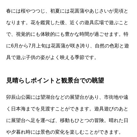
春には桜やつつじ、初夏には花菖蒲やあじさいが見頃と
なります。花を鑑賞した後、近くの遊具広場で遊ぶこと
で、視覚的にも体験的にも豊かな時間が過ごせます。特
に6月から7月上旬は花菖蒲が咲き誇り、自然の色彩と遊
具で遊ぶ子供の姿がよく映える季節です。
見晴らしポイントと観景台での眺望
卯辰山公園には望湖台などの展望台があり、市街地や遠
く日本海までを見渡すことができます。遊具遊びのあと
に展望台へ足を運べば、移動もひとつの冒険。晴れた日
や夕暮れ時には景色の変化を楽しむことができます。