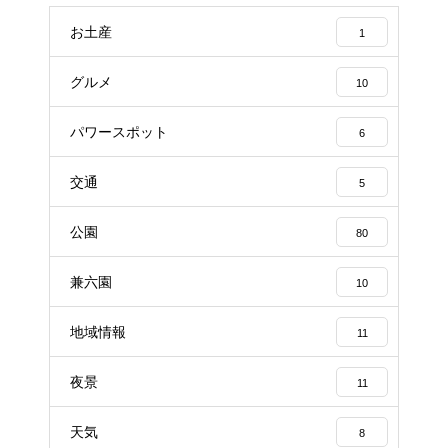
お土産
1
グルメ
10
パワースポット
6
交通
5
公園
80
兼六園
10
地域情報
11
夜景
11
天気
8