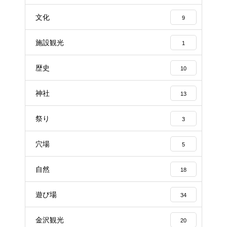
文化
9
施設観光
1
歴史
10
神社
13
祭り
3
穴場
5
自然
18
遊び場
34
金沢観光
20