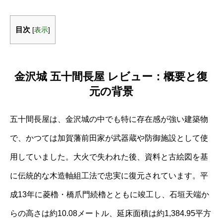
目次
[
表示
]
金沢城 五十間長屋 レビュー：概要と復
元の背景
五十間長屋は、金沢城の中でも特に存在感が強い建築物
で、かつては加賀藩前田家が武器蔵や防御施設として使
用していました。大火で失われた後、資料と古絵図を基
に伝統的な木造軸組工法で忠実に復元されています。平
成13年に菱櫓・橋爪門続櫓とともに竣工し、石垣天端か
らの高さは約10.08メートル、延床面積は約1,384.95平方