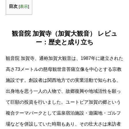
目次
[
表示
]
観音院 加賀寺（加賀大観音） レビュ
ー：歴史と成り立ち
観音院 加賀寺、通称加賀大観音は、1987年に建立された
高さ73メートルの慈母観世音菩薩立像を中心とする宗教
施設です。創設者は関西地方での実業活動で知られる、
出身地を思う一人の人物で、故郷復興や地域活性を願っ
て巨額の投資を行いました。ユートピア加賀の郷という
複合テーマパークとして温泉宿泊施設・遊園地・ゴルフ
場などを併設していた時期もあり、その壮大さは来訪者