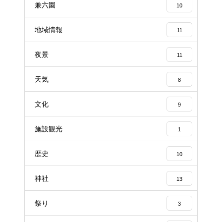
兼六園
10
地域情報
11
夜景
11
天気
8
文化
9
施設観光
1
歴史
10
神社
13
祭り
3