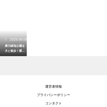
2026.08.08
犀川緑地公園を
犬と散歩！愛犬
と楽しむ川沿い
のリラックス時
間
2026.08.07
運営者情報
石川県で家族と
プライバシーポリシー
一緒に楽しめる
遊び場！笑顔あ
コンタクト
ふれる素敵な休