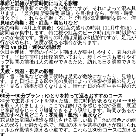
季節と混雑が所要時間に与える影響
兼六園は四季折々の美しさが魅力ですが、それによって混み具
ります。「兼六園 所要時間 最短」を目指すなら、季節・時
可欠です。これらを把握することで理想の訪問時間を選べ、滞
見頃の時期：桜・紅葉・雪吊りなど
桜の時期（4月上旬前後）や紅葉の盛りの時期（11月中旬頃
訪問者が集中します。特に桜や紅葉のピーク時は朝10時以降
うのが有効です。雪吊りの時期は景観が幻想的ですが、足元が
行が求められ、速度が落ちる場合があります。
平日 vs 休日・連休の混雑差
休日や連休、季節のイベント期は人が集中しやすく、園内の通
です。平日午前中は比較的空いており、歩くペースも取りやす
ップ期間の前後は人の波ができるため、訪れる日を調整できる
ます。
天候・気温・視界の影響
雨・雪・強風などの悪天候時は足元が危険になったり、見通し
す。また日照による影や光の反射によって撮影や景観の見え方
が「見る」効率が良くなります。晴れた日の午前中や午後の光
す。
60分〜90分プラン：ゆとりを持って巡るおすすめコース
30分で主要ポイントを抑えた後、更に時間があるなら60〜9
を取り入れましょう。ここでは静けさを感じる池や茶室、展望
と季節感をじっくり堪能できるよう設計します。時間があるか
追加すべき見どころ：花見橋・瓢池・曲水など
花見橋は庭園の構造を感じさせる美しい橋で、池の景色との組
んの形をした静かな池で、周囲の木々や茶亭の趣きが感じられ
ォルムが風情を添える小道です。これらは30分コースに加え
す。