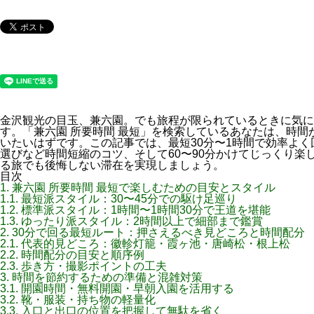
金沢観光の目玉、兼六園。でも旅程が限られているときに気に
す。「兼六園 所要時間 最短」を検索しているあなたは、時
いたいはずです。この記事では、最短30分〜1時間で効率よ
選びなど時間短縮のコツ、そして60〜90分かけてじっくり楽
る旅でも後悔しない滞在を実現しましょう。
目次
1.
兼六園 所要時間 最短で楽しむための目安とスタイル
1.1.
最短派スタイル：30〜45分での駆け足巡り
1.2.
標準派スタイル：1時間〜1時間30分で王道を堪能
1.3.
ゆったり派スタイル：2時間以上で細部まで鑑賞
2.
30分で回る最短ルート：押さえるべき見どころと時間配分
2.1.
代表的見どころ：徽軫灯籠・霞ヶ池・唐崎松・根上松
2.2.
時間配分の目安と順序例
2.3.
歩き方・撮影ポイントの工夫
3.
時間を節約するための準備と混雑対策
3.1.
開園時間・無料開園・早朝入園を活用する
3.2.
靴・服装・持ち物の軽量化
3.3.
入口と出口の位置を把握して無駄を省く