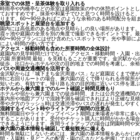
茶室での休憩・呈茶体験を取り入れる
時雨亭や内橋亭などの茶室は庭園散策の中の休憩ポイントとし
ておすすめです。抹茶や和菓子でひと息つく時間を設けると、
ります。60〜90分あればこのような余裕のある時間配分を組
眺望スポットと展望台を追加する
園内には高低差のある地点や見晴らしの良い場所があります。
霞ヶ池や庭園の全景を別の角度で撮影できるポイントです。最
60〜90分プランにはぜひ含めたいスポットです。光や季節に
によい時間の使い方です。
アクセス・移動時間も含めた所要時間の全体設計
庭園内の見学時間だけでなく、アクセス・移動時間・入園・出
六園 所要時間 最短」を見積もることが重要です。金沢駅か
徒歩、出口からホテルや次の目的地までの時間を考慮し、余裕
バスや周遊交通機関を活用する
金沢駅からは「城下まち金沢周遊バス」など庭園近くまで便が
特に右回りルートの場合、兼六園の近くで降りられる停留所が
短いため、有効です。帰り路も次の目的地に近いバス停を選ぶ
ホテルから兼六園までのルート確認と時間見積もり
ホテルや宿から兼六園までの徒歩時間、または公共交通機関の
案内所や地図アプリで混雑予測を確認できればより正確な見積
帯や夕方のラッシュ時は交通渋滞やバスの遅れが発生しやすく
混雑するイベント時やライトアップ期間の注意点
無料開園日やライトアップイベント期間は来場者が非常に多い
することがあります。受付やチケット購入に時間がかかる場合
できるようにします。夜間ライトアップの場合は閉園時間や安
兼六園の基本情報を確認して最短観光に備える
時間を無駄にしないためには、兼六園の基本情報をあらかじめ
間・入園料・見どころの配置・園の広さなどを把握しておけば