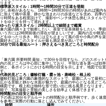
ります。
標準派スタイル：1時間〜1時間30分で王道を堪能
少し余裕があるなら、1時間〜1時間30分の時間があれば園内
に加えて橋や茶屋、静かな池まわりの歩道などを含め、四季の
り時間をある程度設けて、撮影やベンチ休憩も挟むスタイルで
トをゆとりを持って巡れます。
ゆったり派スタイル：2時間以上で細部まで鑑賞
兼六園の隅々まで観察したい、茶室で呈茶体験をしたい、季節
いう方には2時間前後の滞在が望ましいです。園内の丘や眺望
どをゆったり歩き、時には立ち止まって風の音や小鳥の声を楽
園好きにはこのスタイルが最も満足度が高いです。
30分で回る最短ルート：押さえるべき見どころと時間配分
「兼六園 所要時間 最短」で30分を目指すなら、どのスポッ
内の見どころは中心部に集中しており、平坦な道を選べば効率
例と、各ポイントにかける時間の目安を示します。地図で位置
す。
代表的見どころ：徽軫灯籠・霞ヶ池・唐崎松・根上松
徽軫灯籠は兼六園の象徴的なスポットで、庭園に入って最初に
広がる景観と静かな水面が魅力で、庭園の中心となる見どころ
構図です。根上松は独特な形で思い出に残る風景となります。
能で、写真撮影と景観の美しさを効率よく体感できます。
時間配分の目安と順序例
下の表は30分モデルルートの時間配分と順序例です。歩く速
を参考に実際の行動に落とし込んでみてください。
時間
場所