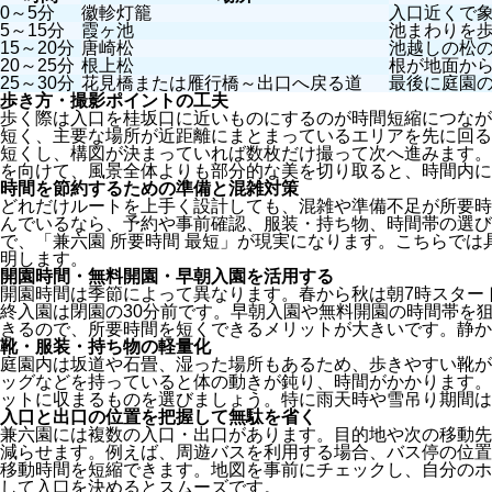
0～5分
徽軫灯籠
入口近くで
5～15分
霞ヶ池
池まわりを
15～20分
唐崎松
池越しの松
20～25分
根上松
根が地面か
25～30分
花見橋または雁行橋～出口へ戻る道
最後に庭園
歩き方・撮影ポイントの工夫
歩く際は入口を桂坂口に近いものにするのが時間短縮につなが
短く、主要な場所が近距離にまとまっているエリアを先に回る
短くし、構図が決まっていれば数枚だけ撮って次へ進みます。
を向けて、風景全体よりも部分的な美を切り取ると、時間内に
時間を節約するための準備と混雑対策
どれだけルートを上手く設計しても、混雑や準備不足が所要時
んでいるなら、予約や事前確認、服装・持ち物、時間帯の選び
で、「兼六園 所要時間 最短」が現実になります。こちらで
明します。
開園時間・無料開園・早朝入園を活用する
開園時間は季節によって異なります。春から秋は朝7時スター
終入園は閉園の30分前です。早朝入園や無料開園の時間帯を
きるので、所要時間を短くできるメリットが大きいです。静か
靴・服装・持ち物の軽量化
庭園内は坂道や石畳、湿った場所もあるため、歩きやすい靴が
ッグなどを持っていると体の動きが鈍り、時間がかかります。
ットに収まるものを選びましょう。特に雨天時や雪吊り期間は
入口と出口の位置を把握して無駄を省く
兼六園には複数の入口・出口があります。目的地や次の移動先
減らせます。例えば、周遊バスを利用する場合、バス停の位置
移動時間を短縮できます。地図を事前にチェックし、自分のホ
して入口を決めるとスムーズです。