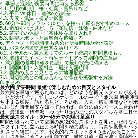
4.
季節と混雑が所要時間に与える影響
4.1.
見頃の時期：桜・紅葉・雪吊りなど
4.2.
平日 vs 休日・連休の混雑差
4.3.
天候・気温・視界の影響
5.
60分〜90分プラン：ゆとりを持って巡るおすすめコース
5.1.
追加すべき見どころ：花見橋・瓢池・曲水など
5.2.
茶室での休憩・呈茶体験を取り入れる
5.3.
眺望スポットと展望台を追加する
6.
アクセス・移動時間も含めた所要時間の全体設計
6.1.
バスや周遊交通機関を活用する
6.2.
ホテルから兼六園までのルート確認と時間見積もり
6.3.
混雑するイベント時やライトアップ期間の注意点
7.
兼六園の基本情報を確認して最短観光に備える
7.1.
開園時間・入園料金・最終入園時間
7.2.
園内の広さと見どころの地理配置
7.3.
周辺観光との組み合わせで滞在を拡張する方法
8.
まとめ
兼六園 所要時間 最短で楽しむための目安とスタイル
兼六園を最短で巡るためには、どのような観光スタイルがある
ことが大切です。忙しいスケジュールの中で「兼六園 所要時
ち止まる頻度、訪れる見どころの数、入園・移動時間などがポ
に応じた時間目安を知っておけば、自分の旅のペースに合わせ
は、最短派・標準派・ゆったり派の三つのスタイルを基に具体
最短派スタイル：30〜45分での駆け足巡り
時間が限られていて庭園の象徴的なスポットを見たいだけなら
スタイルでは立ち止まる時間を極力減らし、写真や風景をパッ
をさっと経由します。代表的なスポットを4つほど絞ることで、
らしさを感じることが可能です。徽軫灯籠・霞ヶ池・唐崎松・