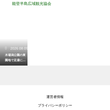
能登半島広域観光協会
2026.08.09
木場潟公園の東
園地で足湯に浸
かる！絶景を見
ながらリラック
ス
2026.08.08
運営者情報
犀川緑地公園を
プライバシーポリシー
犬と散歩！愛犬