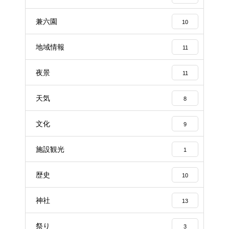
兼六園
10
地域情報
11
夜景
11
天気
8
文化
9
施設観光
1
歴史
10
神社
13
祭り
3